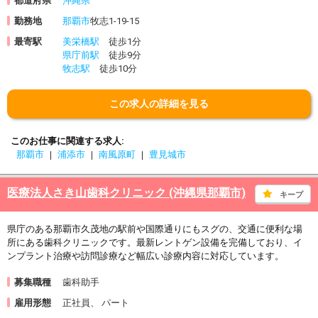
都道府県
沖縄県
勤務地
那覇市
牧志1-19-15
最寄駅
美栄橋駅
徒歩1分
県庁前駅
徒歩9分
牧志駅
徒歩10分
この求人の詳細を見る
このお仕事に関連する求人
那覇市
浦添市
南風原町
豊見城市
医療法人さき山歯科クリニック (沖縄県那覇市)
キープ
県庁のある那覇市久茂地の駅前や国際通りにもスグの、交通に便利な場
所にある歯科クリニックです。最新レントゲン設備を完備しており、イ
ンプラント治療や訪問診療など幅広い診療内容に対応しています。
募集職種
歯科助手
雇用形態
正社員、 パート