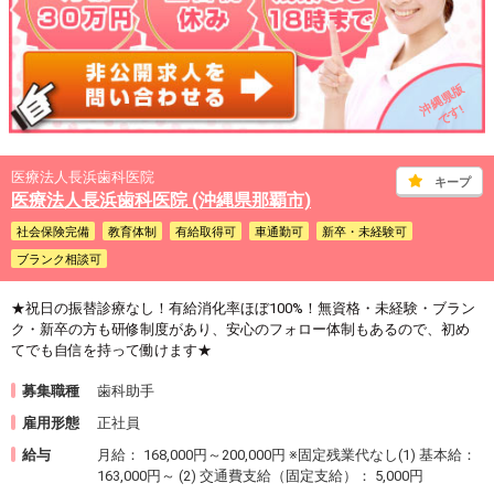
沖縄県版
です!
医療法人長浜歯科医院
キープ
医療法人長浜歯科医院 (沖縄県那覇市)
社会保険完備
教育体制
有給取得可
車通勤可
新卒・未経験可
ブランク相談可
★祝日の振替診療なし！有給消化率ほぼ100%！無資格・未経験・ブラン
ク・新卒の方も研修制度があり、安心のフォロー体制もあるので、初め
てでも自信を持って働けます★
募集職種
歯科助手
雇用形態
正社員
給与
月給： 168,000円～200,000円 ※固定残業代なし(1) 基本給：
163,000円～ (2) 交通費支給（固定支給）： 5,000円