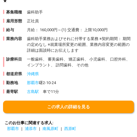
★
募集職種
歯科助手
雇用形態
正社員
給与
月給： 160,000円～(1) 交通費： 上限10,000円
業務内容
歯科助手業務およびそれに付帯する業務 ※契約期間： 期間
の定めなし ※就業場所変更の範囲、業務内容変更の範囲の
詳細は面談時にお伝えします
診療科目
一般歯科、 審美歯科、 矯正歯科、 小児歯科、 口腔外科、
インプラント、 訪問歯科、 その他
都道府県
沖縄県
勤務地
那覇市
曙2-10-24
最寄駅
古島駅
車で11分
この求人の詳細を見る
このお仕事に関連する求人
那覇市
浦添市
南風原町
西原町