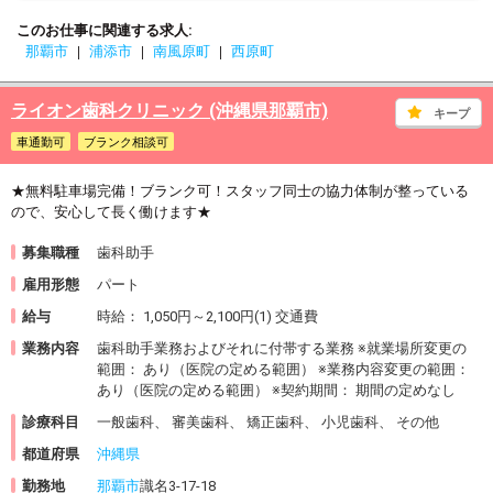
このお仕事に関連する求人
那覇市
浦添市
南風原町
西原町
ライオン歯科クリニック (沖縄県那覇市)
キープ
車通勤可
ブランク相談可
★無料駐車場完備！ブランク可！スタッフ同士の協力体制が整っている
ので、安心して長く働けます★
募集職種
歯科助手
雇用形態
パート
給与
時給： 1,050円～2,100円(1) 交通費
業務内容
歯科助手業務およびそれに付帯する業務 ※就業場所変更の
範囲： あり（医院の定める範囲） ※業務内容変更の範囲：
あり（医院の定める範囲） ※契約期間： 期間の定めなし
診療科目
一般歯科、 審美歯科、 矯正歯科、 小児歯科、 その他
都道府県
沖縄県
勤務地
那覇市
識名3-17-18