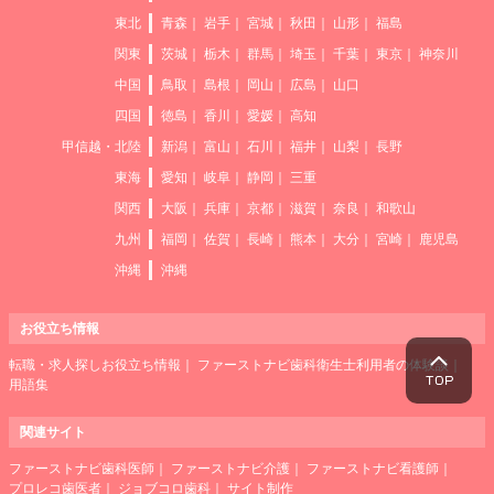
東北
青森
岩手
宮城
秋田
山形
福島
関東
茨城
栃木
群馬
埼玉
千葉
東京
神奈川
中国
鳥取
島根
岡山
広島
山口
四国
徳島
香川
愛媛
高知
甲信越・北陸
新潟
富山
石川
福井
山梨
長野
東海
愛知
岐阜
静岡
三重
関西
大阪
兵庫
京都
滋賀
奈良
和歌山
九州
福岡
佐賀
長崎
熊本
大分
宮崎
鹿児島
沖縄
沖縄
お役立ち情報
転職・求人探しお役立ち情報
ファーストナビ歯科衛生士利用者の体験談
用語集
関連サイト
ファーストナビ歯科医師
ファーストナビ介護
ファーストナビ看護師
プロレコ歯医者
ジョブコロ歯科
サイト制作