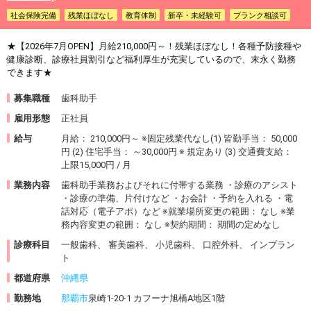
社会保険完備
残業ほぼなし
教育体制
新卒・未経験可
ブランク相談可
★【2026年7月OPEN】月給210,000円～！残業ほぼなし！各種予防接種や
健康診断、診療社員割引など福利厚生が充実しているので、末永く勤務
できます★
募集職種
歯科助手
雇用形態
正社員
給与
月給： 210,000円～ ※固定残業代なし(1) 皆勤手当： 50,000
円 (2) 住宅手当： ～30,000円 ※ 規定あり (3) 交通費支給：
上限15,000円 / 月
業務内容
歯科助手業務およびそれに付帯する業務 ・診療のアシスト
・診療の準備、片付けなど ・お会計 ・予約を入れる ・電
話対応（電子アポ）など ※就業場所変更の範囲： なし ※業
務内容変更の範囲： なし ※契約期間： 期間の定めなし
診療科目
一般歯科、 審美歯科、 小児歯科、 口腔外科、 インプラン
ト
都道府県
沖縄県
勤務地
那覇市
泉崎1-20-1 カフーナ旭橋A地区1階