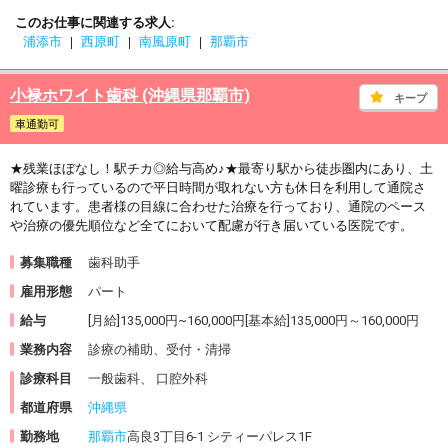
このお仕事に関連する求人
浦添市
西原町
南風原町
那覇市
小禄ホワイト歯科 (沖縄県那覇市)
キープ
車通勤可
★残業ほぼなし！駅チカ◎給与高め♪★最寄り駅から徒歩圏内にあり、土
曜診療も行っているので平日時間が取れない方も休日を利用して通院さ
れています。患者様の目線に合わせた治療を行っており、通院のペース
や治療の優先順位など全てにおいて配慮が行き届いている医院です。
募集職種
歯科助手
雇用形態
パート
給与
[月給]135,000円~160,000円[基本給]135,000円～160,000円
業務内容
診療の補助、受付・清掃
診療科目
一般歯科、 口腔外科
都道府県
沖縄県
勤務地
那覇市
高良3丁目6-1 シティーパレス1F