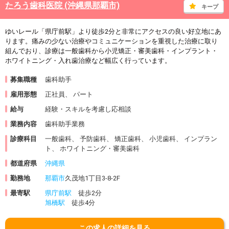
たろう歯科医院 (沖縄県那覇市)
キープ
ゆいレール「県庁前駅」より徒歩2分と非常にアクセスの良い好立地にあ
ります。痛みの少ない治療やコミュニケーションを重視した治療に取り
組んでおり、診療は一般歯科から小児矯正・審美歯科・インプラント・
ホワイトニング・入れ歯治療など幅広く行っています。
募集職種
歯科助手
雇用形態
正社員、 パート
給与
経験・スキルを考慮し応相談
業務内容
歯科助手業務
診療科目
一般歯科、 予防歯科、 矯正歯科、 小児歯科、 インプラン
ト、 ホワイトニング・審美歯科
都道府県
沖縄県
勤務地
那覇市
久茂地1丁目3-8-2F
最寄駅
県庁前駅
徒歩2分
旭橋駅
徒歩4分
この求人の詳細を見る