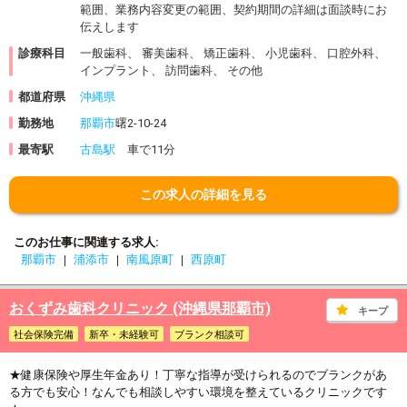
範囲、業務内容変更の範囲、契約期間の詳細は面談時にお
伝えします
診療科目
一般歯科、 審美歯科、 矯正歯科、 小児歯科、 口腔外科、
インプラント、 訪問歯科、 その他
都道府県
沖縄県
勤務地
那覇市
曙2-10-24
最寄駅
古島駅
車で11分
この求人の詳細を見る
このお仕事に関連する求人
那覇市
浦添市
南風原町
西原町
おくずみ歯科クリニック (沖縄県那覇市)
キープ
社会保険完備
新卒・未経験可
ブランク相談可
★健康保険や厚生年金あり！丁寧な指導が受けられるのでブランクがあ
る方でも安心！なんでも相談しやすい環境を整えているクリニックです