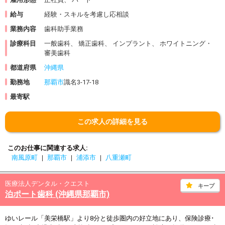
給与
経験・スキルを考慮し応相談
業務内容
歯科助手業務
診療科目
一般歯科、 矯正歯科、 インプラント、 ホワイトニング・
審美歯科
都道府県
沖縄県
勤務地
那覇市
識名3-17-18
最寄駅
この求人の詳細を見る
このお仕事に関連する求人
南風原町
那覇市
浦添市
八重瀬町
医療法人デンタル・クエスト
キープ
泊ポート歯科 (沖縄県那覇市)
ゆいレール「美栄橋駅」より8分と徒歩圏内の好立地にあり、保険診療･