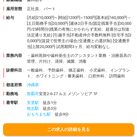
雇用形態
正社員、 パート
給与
[月給]210,000円~ [時給]1200円~1500円[基本給]160,000円～
[土日勤務手当]20,000円 [週休2日手当(固定残業手当)]30,000
円/25時間分(残業の有無にかかわらず支給、超過分は別途
法定通り支給) [引越手当]不動産仲介手数料無料 [住宅手当]2
0,000円(賃貸で世帯主の場合/交通費との選択制) [交通費手
当]上限20,000円 試用期間3ヶ月、給与変動なし
業務内容
・歯科医師や歯科衛生士のアシスタント業務 ・治療器具の
管理、片付け、清掃、滅菌、消毒
診療科目
一般歯科、 予防歯科、 矯正歯科、 小児歯科、 インプラン
ト、 ホワイトニング・審美歯科、 口腔外科、 訪問歯科
都道府県
沖縄県
勤務地
那覇市
安里2-6-27 ルエ メゾン ソピア 1F
最寄駅
安里駅
徒歩1分
牧志駅
徒歩3分
おもろまち駅
徒歩9分
この求人の詳細を見る