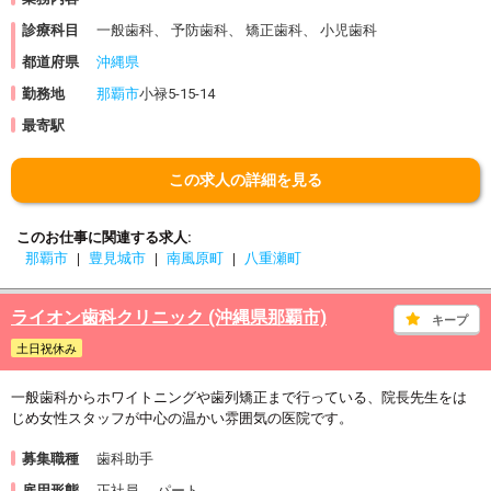
診療科目
一般歯科、 予防歯科、 矯正歯科、 小児歯科
都道府県
沖縄県
勤務地
那覇市
小禄5-15-14
最寄駅
この求人の詳細を見る
このお仕事に関連する求人
那覇市
豊見城市
南風原町
八重瀬町
ライオン歯科クリニック (沖縄県那覇市)
キープ
土日祝休み
一般歯科からホワイトニングや歯列矯正まで行っている、院長先生をは
じめ女性スタッフが中心の温かい雰囲気の医院です。
募集職種
歯科助手
雇用形態
正社員、 パート