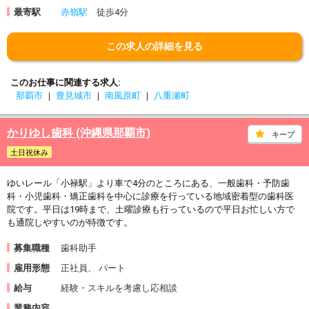
最寄駅
赤嶺駅
徒歩4分
この求人の詳細を見る
このお仕事に関連する求人
那覇市
豊見城市
南風原町
八重瀬町
かりゆし歯科 (沖縄県那覇市)
キープ
土日祝休み
ゆいレール「小禄駅」より車で4分のところにある、一般歯科・予防歯
科・小児歯科・矯正歯科を中心に診療を行っている地域密着型の歯科医
院です。平日は19時まで、土曜診療も行っているので平日お忙しい方で
も通院しやすいのが特徴です。
募集職種
歯科助手
雇用形態
正社員、 パート
給与
経験・スキルを考慮し応相談
業務内容