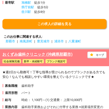
最寄駅
旭橋駅
徒歩1分
県庁前駅
徒歩5分
壺川駅
徒歩8分
この求人の詳細を見る
このお仕事に関連する求人
那覇市
南風原町
豊見城市
浦添市
八重瀬町
おくずみ歯科クリニック (沖縄県那覇市)
キープ
社会保険完備
新卒・未経験可
ブランク相談可
★週2日から勤務可！丁寧な指導が受けられるのでブランクがある方でも
安心！なんでも相談しやすい環境を整えているクリニックです★
募集職種
歯科助手
雇用形態
パート
給与
時給： 1,100円～(1) 交通費： 上限10,000円
業務内容
歯科助手業務およびそれに付帯する業務 ※就業場所変更の