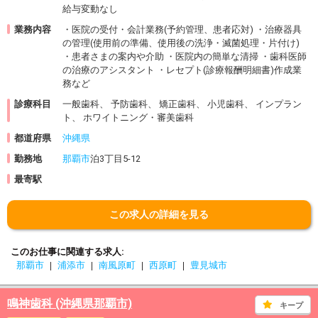
給与変動なし
業務内容
・医院の受付・会計業務(予約管理、患者応対) ・治療器具
の管理(使用前の準備、使用後の洗浄・滅菌処理・片付け)
・患者さまの案内や介助 ・医院内の簡単な清掃 ・歯科医師
の治療のアシスタント ・レセプト(診療報酬明細書)作成業
務など
診療科目
一般歯科、 予防歯科、 矯正歯科、 小児歯科、 インプラン
ト、 ホワイトニング・審美歯科
都道府県
沖縄県
勤務地
那覇市
泊3丁目5-12
最寄駅
この求人の詳細を見る
このお仕事に関連する求人
那覇市
浦添市
南風原町
西原町
豊見城市
鳴神歯科 (沖縄県那覇市)
キープ