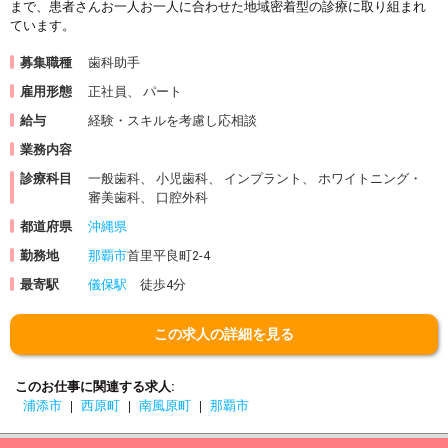
まで、患者さんお一人お一人に合わせた地域密着型の診療に取り組まれ
ています。
募集職種
歯科助手
雇用形態
正社員、 パート
給与
経験・スキルを考慮し応相談
業務内容
診療科目
一般歯科、 小児歯科、 インプラント、 ホワイトニング・
審美歯科、 口腔外科
都道府県
沖縄県
勤務地
那覇市
首里平良町2-4
最寄駅
儀保駅
徒歩4分
この求人の詳細を見る
このお仕事に関連する求人
浦添市
西原町
南風原町
那覇市