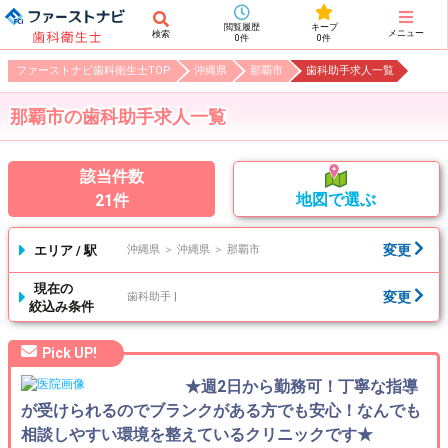
閲覧履歴
キープ
メニュー
検索
0件
0件
ファーストナビ歯科衛生士TOP
沖縄県
那覇市
歯科助手求人一覧
那覇市の歯科助手求人一覧
該当件数
地図で選ぶ
21件
変更
エリア / 駅
沖縄県 ＞ 沖縄県 ＞ 那覇市
現在の
変更
歯科助手 |
絞込み条件
Pick UP!
★週2日から勤務可！丁寧な指導
が受けられるのでブランクがある方でも安心！なんでも
相談しやすい環境を整えているクリニックです★