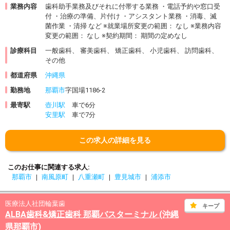
業務内容
歯科助手業務及びそれに付帯する業務 ・電話予約や窓口受
付 ・治療の準備、片付け ・アシスタント業務 ・消毒、滅
菌作業 ・清掃 など ※就業場所変更の範囲： なし ※業務内容
変更の範囲： なし ※契約期間： 期間の定めなし
診療科目
一般歯科、 審美歯科、 矯正歯科、 小児歯科、 訪問歯科、
その他
都道府県
沖縄県
勤務地
那覇市
字国場1186-2
最寄駅
壺川駅
車で6分
安里駅
車で7分
この求人の詳細を見る
このお仕事に関連する求人
那覇市
南風原町
八重瀬町
豊見城市
浦添市
医療法人社団輪葉歯
キープ
ALBA歯科&矯正歯科 那覇バスターミナル (沖縄
県那覇市)