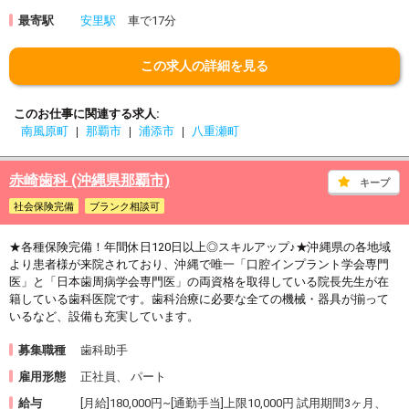
最寄駅
安里駅
車で17分
この求人の詳細を見る
このお仕事に関連する求人
南風原町
那覇市
浦添市
八重瀬町
赤崎歯科 (沖縄県那覇市)
キープ
社会保険完備
ブランク相談可
★各種保険完備！年間休日120日以上◎スキルアップ♪★沖縄県の各地域
より患者様が来院されており、沖縄で唯一「口腔インプラント学会専門
医」と「日本歯周病学会専門医」の両資格を取得している院長先生が在
籍している歯科医院です。歯科治療に必要な全ての機械・器具が揃って
いるなど、設備も充実しています。
募集職種
歯科助手
雇用形態
正社員、 パート
給与
[月給]180,000円~[通勤手当]上限10,000円 試用期間3ヶ月、