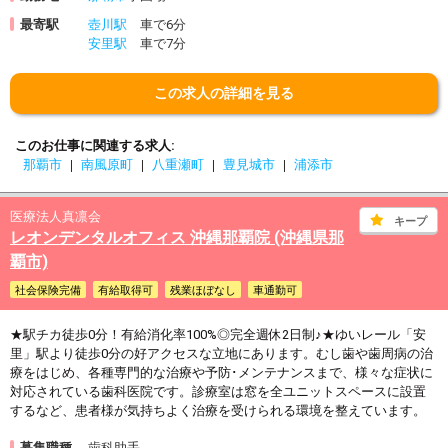
最寄駅
壺川駅
車で6分
安里駅
車で7分
この求人の詳細を見る
このお仕事に関連する求人
那覇市
南風原町
八重瀬町
豊見城市
浦添市
医療法人真凛会
キープ
レオンデンタルオフィス 沖縄那覇院 (沖縄県那
覇市)
社会保険完備
有給取得可
残業ほぼなし
車通勤可
★駅チカ徒歩0分！有給消化率100%◎完全週休2日制♪★ゆいレール「安
里」駅より徒歩0分の好アクセスな立地にあります。むし歯や歯周病の治
療をはじめ、各種専門的な治療や予防･メンテナンスまで、様々な症状に
対応されている歯科医院です。診療室は窓を全ユニットスペースに設置
するなど、患者様が気持ちよく治療を受けられる環境を整えています。
募集職種
歯科助手