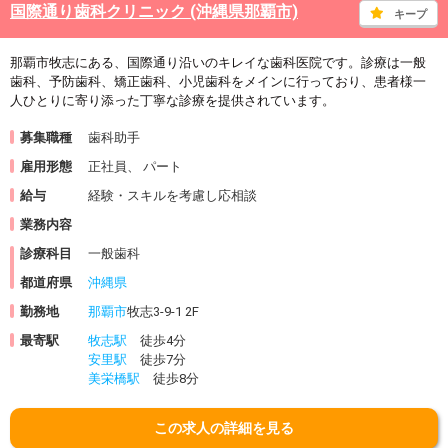
国際通り歯科クリニック (沖縄県那覇市)
キープ
那覇市牧志にある、国際通り沿いのキレイな歯科医院です。診療は一般
歯科、予防歯科、矯正歯科、小児歯科をメインに行っており、患者様一
人ひとりに寄り添った丁寧な診療を提供されています。
募集職種
歯科助手
雇用形態
正社員、 パート
給与
経験・スキルを考慮し応相談
業務内容
診療科目
一般歯科
都道府県
沖縄県
勤務地
那覇市
牧志3-9-1 2F
最寄駅
牧志駅
徒歩4分
安里駅
徒歩7分
美栄橋駅
徒歩8分
この求人の詳細を見る