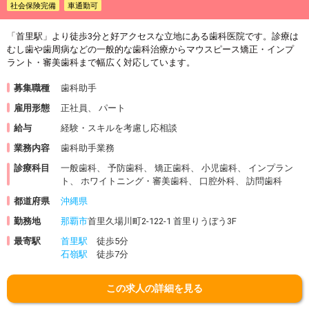
社会保険完備
車通勤可
「首里駅」より徒歩3分と好アクセスな立地にある歯科医院です。診療は
むし歯や歯周病などの一般的な歯科治療からマウスピース矯正・インプ
ラント・審美歯科まで幅広く対応しています。
募集職種
歯科助手
雇用形態
正社員、 パート
給与
経験・スキルを考慮し応相談
業務内容
歯科助手業務
診療科目
一般歯科、 予防歯科、 矯正歯科、 小児歯科、 インプラン
ト、 ホワイトニング・審美歯科、 口腔外科、 訪問歯科
都道府県
沖縄県
勤務地
那覇市
首里久場川町2-122-1 首里りうぼう3F
最寄駅
首里駅
徒歩5分
石嶺駅
徒歩7分
この求人の詳細を見る