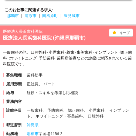
このお仕事に関連する求人
那覇市
浦添市
南風原町
豊見城市
医療法人長浜歯科医院
キープ
医療法人長浜歯科医院 (沖縄県那覇市)
一般歯科の他、口腔外科･小児歯科･義歯･審美歯科･インプラント･矯正歯
科･ホワイトニング･予防歯科･歯周病治療などの診療に対応されている歯
科医院です。
募集職種
歯科助手
雇用形態
正社員、 パート
給与
経験・スキルを考慮し応相談
業務内容
診療科目
一般歯科、 予防歯科、 矯正歯科、 小児歯科、 インプラン
ト、 ホワイトニング・審美歯科、 口腔外科
都道府県
沖縄県
勤務地
那覇市
字国場1186-2