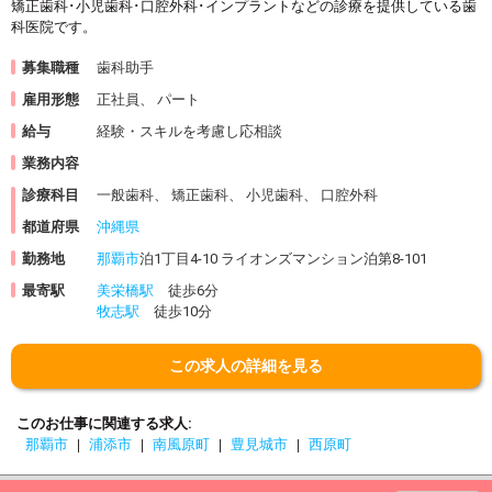
矯正歯科･小児歯科･口腔外科･インプラントなどの診療を提供している歯
科医院です。
募集職種
歯科助手
雇用形態
正社員、 パート
給与
経験・スキルを考慮し応相談
業務内容
診療科目
一般歯科、 矯正歯科、 小児歯科、 口腔外科
都道府県
沖縄県
勤務地
那覇市
泊1丁目4-10 ライオンズマンション泊第8-101
最寄駅
美栄橋駅
徒歩6分
牧志駅
徒歩10分
この求人の詳細を見る
このお仕事に関連する求人
那覇市
浦添市
南風原町
豊見城市
西原町