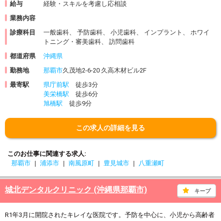
給与
経験・スキルを考慮し応相談
業務内容
診療科目
一般歯科、 予防歯科、 小児歯科、 インプラント、 ホワイ
トニング・審美歯科、 訪問歯科
都道府県
沖縄県
勤務地
那覇市
久茂地2-6-20 久高木材ビル2F
最寄駅
県庁前駅
徒歩3分
美栄橋駅
徒歩6分
旭橋駅
徒歩9分
この求人の詳細を見る
このお仕事に関連する求人
那覇市
浦添市
南風原町
豊見城市
八重瀬町
城北デンタルクリニック (沖縄県那覇市)
キープ
R1年3月に開院されたキレイな医院です。予防を中心に、小児から高齢者