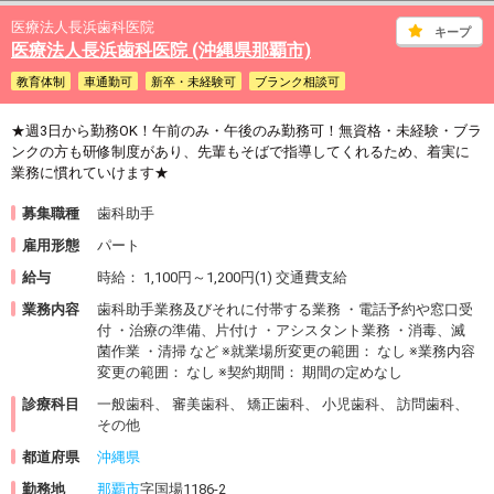
医療法人長浜歯科医院
キープ
医療法人長浜歯科医院 (沖縄県那覇市)
教育体制
車通勤可
新卒・未経験可
ブランク相談可
★週3日から勤務OK！午前のみ・午後のみ勤務可！無資格・未経験・ブラ
ンクの方も研修制度があり、先輩もそばで指導してくれるため、着実に
業務に慣れていけます★
募集職種
歯科助手
雇用形態
パート
給与
時給： 1,100円～1,200円(1) 交通費支給
業務内容
歯科助手業務及びそれに付帯する業務 ・電話予約や窓口受
付 ・治療の準備、片付け ・アシスタント業務 ・消毒、滅
菌作業 ・清掃 など ※就業場所変更の範囲： なし ※業務内容
変更の範囲： なし ※契約期間： 期間の定めなし
診療科目
一般歯科、 審美歯科、 矯正歯科、 小児歯科、 訪問歯科、
その他
都道府県
沖縄県
勤務地
那覇市
字国場1186-2