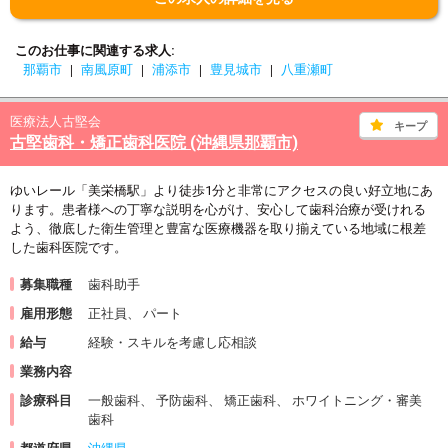
このお仕事に関連する求人
那覇市
南風原町
浦添市
豊見城市
八重瀬町
医療法人古堅会
キープ
古堅歯科・矯正歯科医院 (沖縄県那覇市)
ゆいレール「美栄橋駅」より徒歩1分と非常にアクセスの良い好立地にあ
ります。患者様への丁寧な説明を心がけ、安心して歯科治療が受けれる
よう、徹底した衛生管理と豊富な医療機器を取り揃えている地域に根差
した歯科医院です。
募集職種
歯科助手
雇用形態
正社員、 パート
給与
経験・スキルを考慮し応相談
業務内容
診療科目
一般歯科、 予防歯科、 矯正歯科、 ホワイトニング・審美
歯科