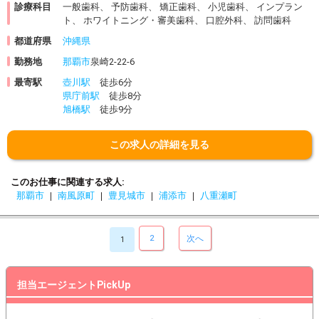
診療科目
一般歯科、 予防歯科、 矯正歯科、 小児歯科、 インプラン
ト、 ホワイトニング・審美歯科、 口腔外科、 訪問歯科
都道府県
沖縄県
勤務地
那覇市
泉崎2-22-6
最寄駅
壺川駅
徒歩6分
県庁前駅
徒歩8分
旭橋駅
徒歩9分
この求人の詳細を見る
このお仕事に関連する求人
那覇市
南風原町
豊見城市
浦添市
八重瀬町
2
次へ
1
担当エージェントPickUp