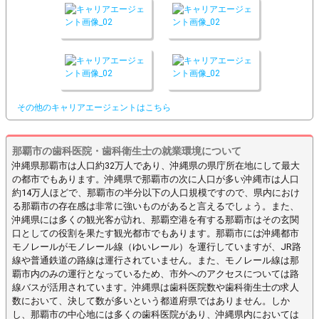
その他のキャリアエージェントはこちら
那覇市
の歯科医院・歯科衛生士の就業環境について
沖縄県那覇市は人口約32万人であり、沖縄県の県庁所在地にして最大
の都市でもあります。沖縄県で那覇市の次に人口が多い沖縄市は人口
約14万人ほどで、那覇市の半分以下の人口規模ですので、県内におけ
る那覇市の存在感は非常に強いものがあると言えるでしょう。また、
沖縄県には多くの観光客が訪れ、那覇空港を有する那覇市はその玄関
口としての役割を果たす観光都市でもあります。那覇市には沖縄都市
モノレールがモノレール線（ゆいレール）を運行していますが、JR路
線や普通鉄道の路線は運行されていません。また、モノレール線は那
覇市内のみの運行となっているため、市外へのアクセスについては路
線バスが活用されています。沖縄県は歯科医院数や歯科衛生士の求人
数において、決して数が多いという都道府県ではありません。しか
し、那覇市の中心地には多くの歯科医院があり、沖縄県内においては