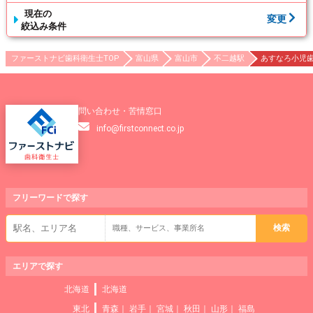
現在の
変更
絞込み条件
ファーストナビ歯科衛生士TOP
富山県
富山市
不二越駅
あすなろ小児歯
問い合わせ・苦情窓口
info@firstconnect.co.jp
フリーワードで
探す
エリアで探す
北海道
北海道
東北
青森
岩手
宮城
秋田
山形
福島