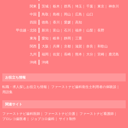
関東
茨城
栃木
群馬
埼玉
千葉
東京
神奈川
中国
鳥取
島根
岡山
広島
山口
四国
徳島
香川
愛媛
高知
甲信越・北陸
新潟
富山
石川
福井
山梨
長野
東海
愛知
岐阜
静岡
三重
関西
大阪
兵庫
京都
滋賀
奈良
和歌山
九州
福岡
佐賀
長崎
熊本
大分
宮崎
鹿児島
沖縄
沖縄
お役立ち情報
転職・求人探しお役立ち情報
ファーストナビ歯科衛生士利用者の体験談
用語集
関連サイト
ファーストナビ歯科医師
ファーストナビ介護
ファーストナビ看護師
プロレコ歯医者
ジョブコロ歯科
サイト制作