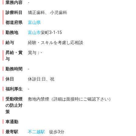
業務内容
-
診療科目
矯正歯科、 小児歯科
都道府県
富山県
勤務地
富山市
栄町3-1-15
給与
経験・スキルを考慮し応相談
昇給・賞
賞与：-
与
勤務時間
-
休日
休診日:日、祝
福利厚生
-
受動喫煙
敷地内禁煙（詳細は面接時にご確認下さい）
の
防止対
策
車通勤
最寄駅
不二越駅
徒歩3分