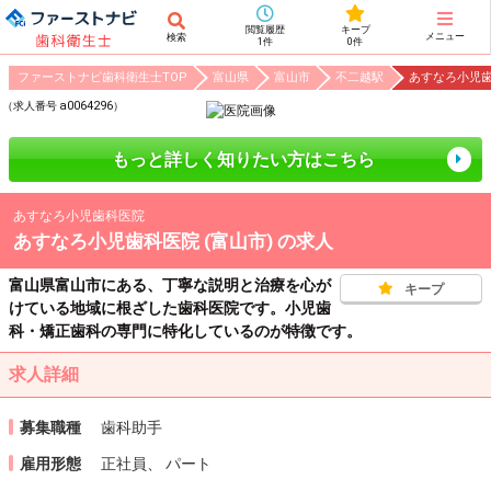
閲覧履歴
キープ
メニュー
検索
1件
0件
ファーストナビ歯科衛生士TOP
富山県
富山市
不二越駅
あすなろ小児歯
a0064296
（求人番号
）
もっと詳しく知りたい方はこちら
あすなろ小児歯科医院
あすなろ小児歯科医院 (富山市)
の求人
富山県富山市にある、丁寧な説明と治療を心が
キープ
けている地域に根ざした歯科医院です。小児歯
科・矯正歯科の専門に特化しているのが特徴です。
求人詳細
募集職種
歯科助手
雇用形態
正社員、 パート