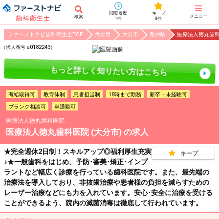
閲覧履歴
キープ
メニュー
検索
1件
0件
ファーストナビ歯科衛生士TOP
大分県
大分市
敷戸駅
医療法人徳丸歯科
a0182243
（求人番号
）
もっと詳しく知りたい方はこちら
有給取得可
教育体制
患者担当制
18時まで勤務
新卒・未経験可
ブランク相談可
車通勤可
医療法人徳丸歯科医院
医療法人徳丸歯科医院 (大分市)
の求人
★完全週休2日制！スキルアップ◎福利厚生充実
キープ
♪★一般歯科をはじめ、予防･審美･矯正･インプ
ラントなど幅広く診療を行っている歯科医院です。また、最先端の
治療法を導入しており、非抜歯治療や患者様の負担を減らすための
レーザー治療などにも力を入れています。安心･安全に治療を受ける
ことができるよう、院内の滅菌消毒は徹底して行われています。