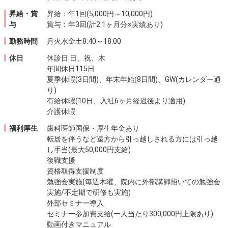
昇給・賞
昇給：年1回(5,000円～10,000円)
与
賞与：年3回(計2.1ヶ月分※実績あり)
勤務時間
月火水金土8:40～18:00
休日
休診日:日、祝、木
年間休日115日
夏季休暇(3日間)、年末年始(8日間)、GW(カレンダー通
り)
有給休暇(10日、入社6ヶ月経過後より適用)
介護休暇
福利厚生
歯科医師国保・厚生年金あり
転居を伴うなど遠方から引っ越しされる方には引っ越
し手当(最大50,000円支給)
復職支援
資格取得支援制度
勉強会実施(毎週木曜、院内に外部講師招いての勉強会
実施/不定期で研修も実施)
外部セミナー導入
セミナー参加費支給(一人当たり300,000円上限あり)
動画付きマニュアル