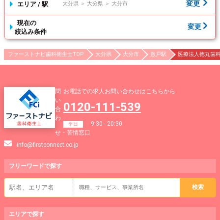
変更
エリア / 駅
大分県 ＞ 大分県 ＞ 大分市
現在の
変更
絞込み条件
ファーストナビ歯科衛生士TOP
大分県
大分市
敷戸駅
医療法人徳丸歯科
問
お電話での求人お問い合わせはこちらから
い
0120-111-539
合
わ
9:30 - 20:30
平日
せ・苦情窓口
info@firstconnect.co.jp
フリーワードで
探す
エリアで探す