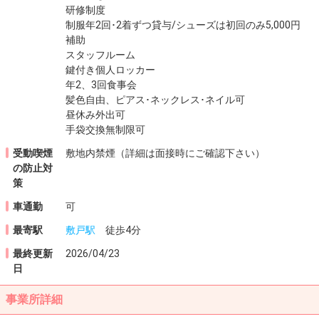
研修制度
制服年2回･2着ずつ貸与/シューズは初回のみ5,000円
補助
スタッフルーム
鍵付き個人ロッカー
年2、3回食事会
髪色自由、ピアス･ネックレス･ネイル可
昼休み外出可
手袋交換無制限可
受動喫煙
敷地内禁煙（詳細は面接時にご確認下さい）
の
防止対
策
車通勤
可
最寄駅
敷戸駅
徒歩4分
最終更新
2026/04/23
日
事業所詳細