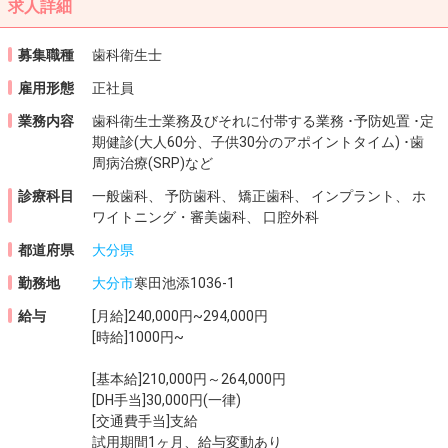
求人詳細
募集職種
歯科衛生士
雇用形態
正社員
業務内容
歯科衛生士業務及びそれに付帯する業務 ･予防処置 ･定
期健診(大人60分、子供30分のアポイントタイム) ･歯
周病治療(SRP)など
診療科目
一般歯科、 予防歯科、 矯正歯科、 インプラント、 ホ
ワイトニング・審美歯科、 口腔外科
都道府県
大分県
勤務地
大分市
寒田池添1036-1
給与
[月給]240,000円~294,000円
[時給]1000円~
[基本給]210,000円～264,000円
[DH手当]30,000円(一律)
[交通費手当]支給
試用期間1ヶ月、給与変動あり