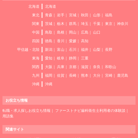
北海道
北海道
東北
青森
岩手
宮城
秋田
山形
福島
関東
茨城
栃木
群馬
埼玉
千葉
東京
神奈川
中国
鳥取
島根
岡山
広島
山口
四国
徳島
香川
愛媛
高知
甲信越・北陸
新潟
富山
石川
福井
山梨
長野
東海
愛知
岐阜
静岡
三重
関西
大阪
兵庫
京都
滋賀
奈良
和歌山
九州
福岡
佐賀
長崎
熊本
大分
宮崎
鹿児島
沖縄
沖縄
お役立ち情報
転職・求人探しお役立ち情報
ファーストナビ歯科衛生士利用者の体験談
用語集
関連サイト