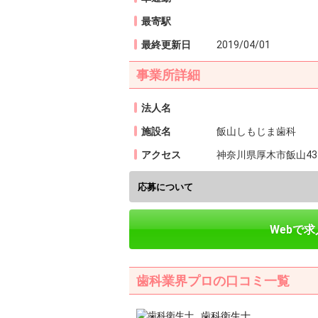
最寄駅
最終更新日
2019/04/01
事業所詳細
法人名
施設名
飯山しもじま歯科
アクセス
神奈川県厚木市飯山434
応募について
Webで
歯科業界プロの口コミ一覧
歯科衛生士