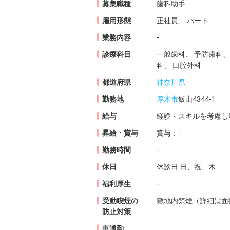
募集職種
歯科助手
雇用形態
正社員、 パート
業務内容
-
診療科目
一般歯科、 予防歯科、
科、 口腔外科
都道府県
神奈川県
勤務地
厚木市
飯山4344-1
給与
経験・スキルを考慮し
昇給・賞与
賞与：-
勤務時間
-
休日
休診日:日、祝、木
福利厚生
-
受動喫煙の
敷地内禁煙（詳細は面
防止対策
車通勤