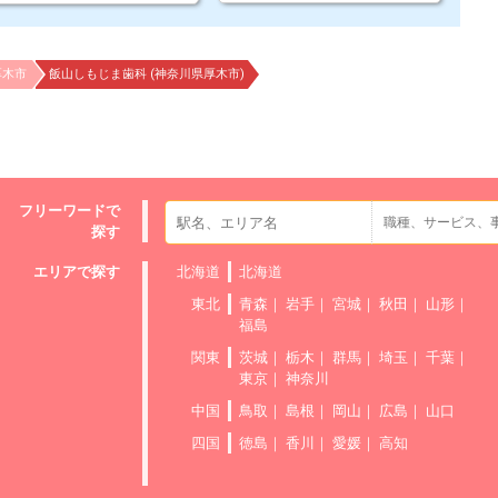
厚木市
飯山しもじま歯科 (神奈川県厚木市)
フリーワードで
探す
エリアで探す
北海道
北海道
東北
青森
岩手
宮城
秋田
山形
福島
関東
茨城
栃木
群馬
埼玉
千葉
東京
神奈川
中国
鳥取
島根
岡山
広島
山口
四国
徳島
香川
愛媛
高知