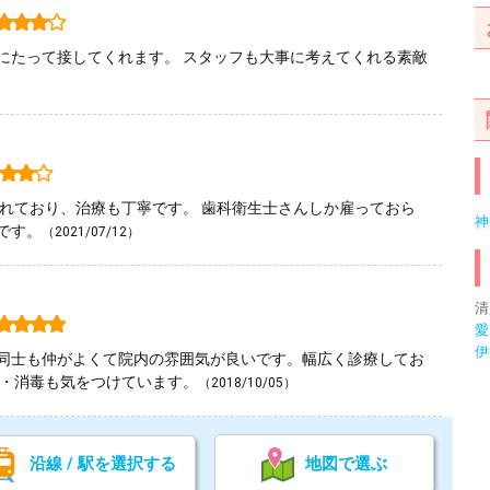
にたって接してくれます。 スタッフも大事に考えてくれる素敵
されており、治療も丁寧です。 歯科衛生士さんしか雇っておら
神
です。
（2021/07/12）
清
愛
伊
同士も仲がよくて院内の雰囲気が良いです。幅広く診療してお
菌・消毒も気をつけています。
（2018/10/05）
沿線 / 駅を選択する
地図で選ぶ