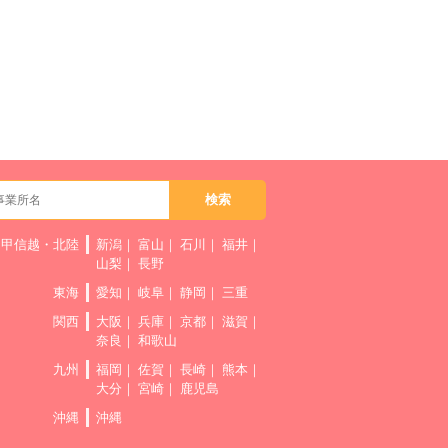
甲信越・北陸
新潟
富山
石川
福井
山梨
長野
東海
愛知
岐阜
静岡
三重
関西
大阪
兵庫
京都
滋賀
奈良
和歌山
九州
福岡
佐賀
長崎
熊本
大分
宮崎
鹿児島
沖縄
沖縄