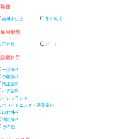
職種
歯科衛生士
歯科助手
雇用形態
正社員
パート
診療科目
一般歯科
予防歯科
矯正歯科
小児歯科
インプラント
ホワイトニング・審美歯科
口腔外科
訪問歯科
その他