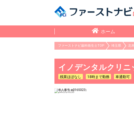
ホーム
ファーストナビ歯科衛生士TOP
埼玉県
北
イノデンタルクリニッ
残業ほぼなし
18時まで勤務
車通勤可
a0165023
（求人番号
）