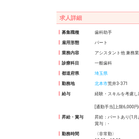
求人詳細
募集職種
歯科助手
雇用形態
パート
業務内容
アシスタント他 兼務業
診療科目
一般歯科
都道府県
埼玉県
勤務地
北本市
荒井3-371
給与
経験・スキルを考慮し
[通勤手当]上限6,00
昇給・賞与
昇給：パートあり(1月
賞与：-
勤務時間
〈非常勤〉