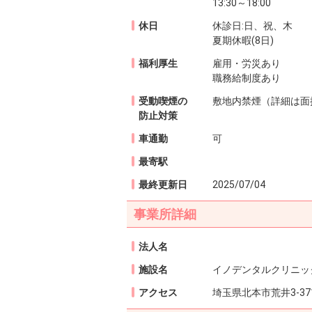
13:30～18:00
休日
休診日:日、祝、木
夏期休暇(8日)
福利厚生
雇用・労災あり
職務給制度あり
受動喫煙の
敷地内禁煙（詳細は面
防止対策
車通勤
可
最寄駅
最終更新日
2025/07/04
事業所詳細
法人名
施設名
イノデンタルクリニッ
アクセス
埼玉県北本市荒井3-37