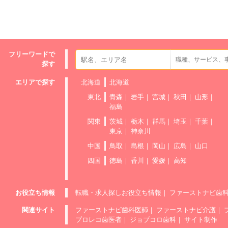
フリーワードで
探す
エリアで探す
北海道
北海道
東北
青森
岩手
宮城
秋田
山形
福島
関東
茨城
栃木
群馬
埼玉
千葉
東京
神奈川
中国
鳥取
島根
岡山
広島
山口
四国
徳島
香川
愛媛
高知
お役立ち情報
転職・求人探しお役立ち情報
ファーストナビ歯
関連サイト
ファーストナビ歯科医師
ファーストナビ介護
プロレコ歯医者
ジョブコロ歯科
サイト制作