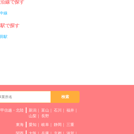
沿線で探す
中線
駅で探す
田駅
甲信越・北陸
新潟
富山
石川
福井
山梨
長野
東海
愛知
岐阜
静岡
三重
関西
大阪
兵庫
京都
滋賀