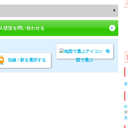
求人状況を問い合わせる
地
沿線 / 駅を選択する
図で選ぶ
愛
松
伊
東