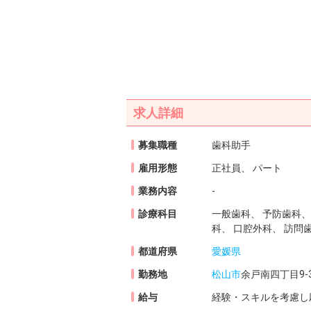
求人詳細
募集職種
歯科助手
雇用形態
正社員、 パート
業務内容
-
診療科目
一般歯科、 予防歯科、
科、 口腔外科、 訪問
都道府県
愛媛県
勤務地
松山市
余戸南四丁目9-
給与
経験・スキルを考慮し