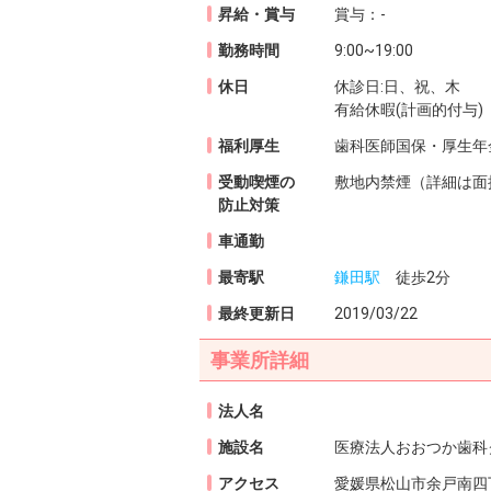
昇給・賞与
賞与：-
勤務時間
9:00~19:00
休日
休診日:日、祝、木
有給休暇(計画的付与)
福利厚生
歯科医師国保・厚生年
受動喫煙の
敷地内禁煙（詳細は面
防止対策
車通勤
最寄駅
鎌田駅
徒歩2分
最終更新日
2019/03/22
事業所詳細
法人名
施設名
医療法人おおつか歯科
アクセス
愛媛県松山市余戸南四丁