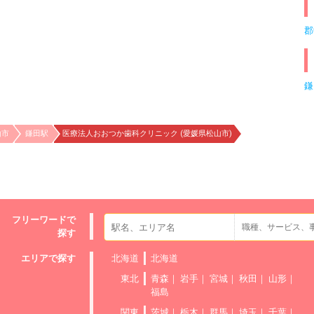
郡
鎌
山市
鎌田駅
医療法人おおつか歯科クリニック (愛媛県松山市)
フリーワードで
探す
エリアで探す
北海道
北海道
東北
青森
岩手
宮城
秋田
山形
福島
関東
茨城
栃木
群馬
埼玉
千葉