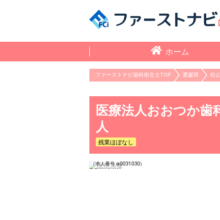
ホーム
ファーストナビ歯科衛生士TOP
愛媛県
松
医療法人おおつか歯科
人
残業ほぼなし
a0031030
（求人番号
）