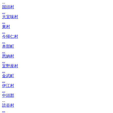
...
国頭村
...
大宜味村
...
東村
...
今帰仁村
...
本部町
...
恩納村
...
宜野座村
...
金武町
...
伊江村
...
中頭郡
...
読谷村
...