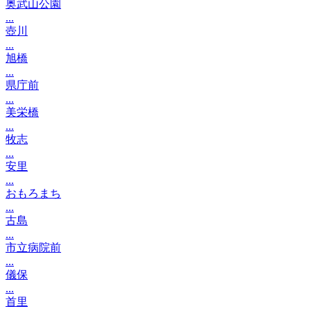
奥武山公園
...
壺川
...
旭橋
...
県庁前
...
美栄橋
...
牧志
...
安里
...
おもろまち
...
古島
...
市立病院前
...
儀保
...
首里