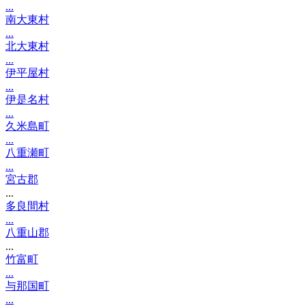
...
南大東村
...
北大東村
...
伊平屋村
...
伊是名村
...
久米島町
...
八重瀬町
...
宮古郡
...
多良間村
...
八重山郡
...
竹富町
...
与那国町
...