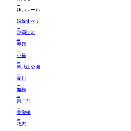
...
ゆいレール
...
沿線すべて
...
那覇空港
...
赤嶺
...
小禄
...
奥武山公園
...
壺川
...
旭橋
...
県庁前
...
美栄橋
...
牧志
...