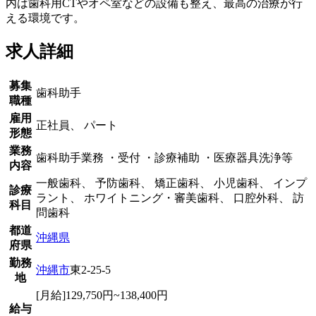
内は歯科用CTやオペ室などの設備も整え、最高の治療が行
える環境です。
求人詳細
募集
歯科助手
職種
雇用
正社員、 パート
形態
業務
歯科助手業務 ・受付 ・診療補助 ・医療器具洗浄等
内容
一般歯科、 予防歯科、 矯正歯科、 小児歯科、 インプ
診療
ラント、 ホワイトニング・審美歯科、 口腔外科、 訪
科目
問歯科
都道
沖縄県
府県
勤務
沖縄市
東2-25-5
地
[月給]129,750円~138,400円
給与