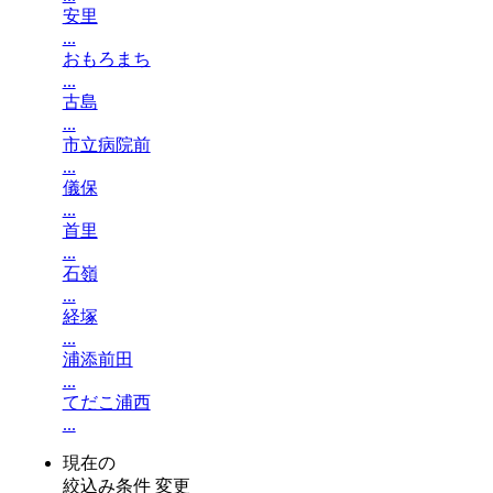
安里
...
おもろまち
...
古島
...
市立病院前
...
儀保
...
首里
...
石嶺
...
経塚
...
浦添前田
...
てだこ浦西
...
現在の
絞込み条件
変更