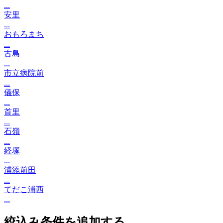
...
安里
...
おもろまち
...
古島
...
市立病院前
...
儀保
...
首里
...
石嶺
...
経塚
...
浦添前田
...
てだこ浦西
...
絞込み条件を追加する