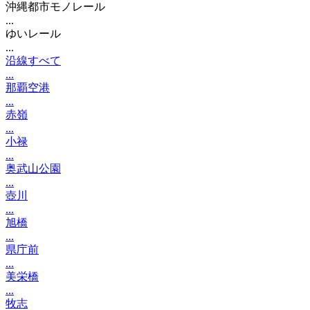
沖縄都市モノレール
...
ゆいレール
...
沿線すべて
...
那覇空港
...
赤嶺
...
小禄
...
奥武山公園
...
壺川
...
旭橋
...
県庁前
...
美栄橋
...
牧志