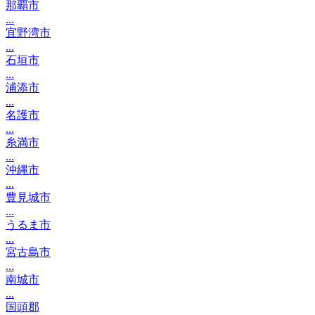
那覇市
...
宜野湾市
...
石垣市
...
浦添市
...
名護市
...
糸満市
...
沖縄市
...
豊見城市
...
うるま市
...
宮古島市
...
南城市
...
国頭郡