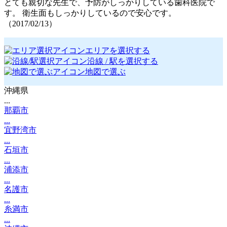
とても親切な先生で、予防がしっかりしている歯科医院で
す。 衛生面もしっかりしているので安心です。
（2017/02/13）
エリアを選択する
沿線 / 駅を選択する
地図で選ぶ
沖縄県
...
那覇市
...
宜野湾市
...
石垣市
...
浦添市
...
名護市
...
糸満市
...