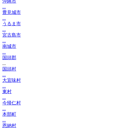
沖縄市
...
豊見城市
...
うるま市
...
宮古島市
...
南城市
...
国頭郡
...
国頭村
...
大宜味村
...
東村
...
今帰仁村
...
本部町
...
恩納村