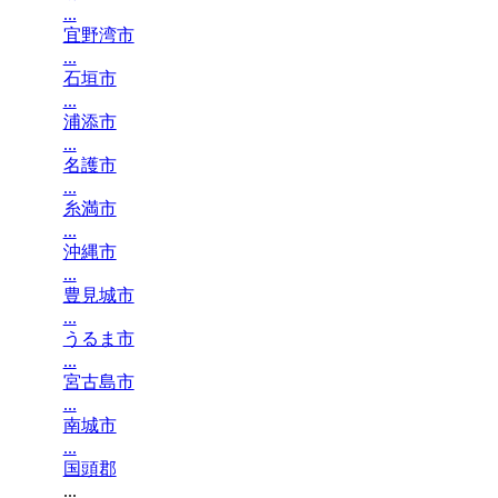
...
宜野湾市
...
石垣市
...
浦添市
...
名護市
...
糸満市
...
沖縄市
...
豊見城市
...
うるま市
...
宮古島市
...
南城市
...
国頭郡
...