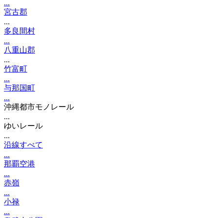
...
宮古郡
...
多良間村
...
八重山郡
...
竹富町
...
与那国町
...
沖縄都市モノレール
...
ゆいレール
...
沿線すべて
...
那覇空港
...
赤嶺
...
小禄
...