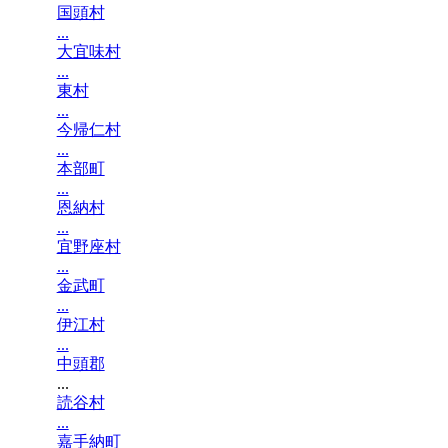
国頭村
...
大宜味村
...
東村
...
今帰仁村
...
本部町
...
恩納村
...
宜野座村
...
金武町
...
伊江村
...
中頭郡
...
読谷村
...
嘉手納町