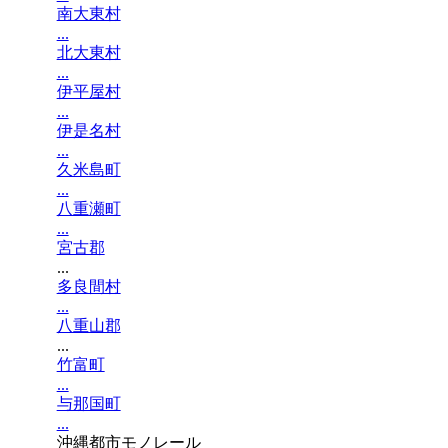
南大東村
...
北大東村
...
伊平屋村
...
伊是名村
...
久米島町
...
八重瀬町
...
宮古郡
...
多良間村
...
八重山郡
...
竹富町
...
与那国町
...
沖縄都市モノレール