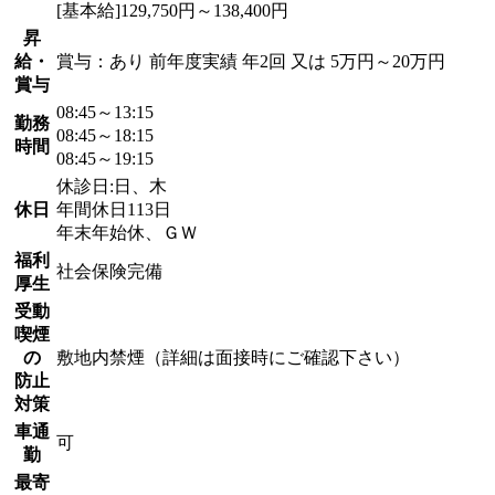
[基本給]129,750円～138,400円
昇
給・
賞与：あり 前年度実績 年2回 又は 5万円～20万円
賞与
08:45～13:15
勤務
08:45～18:15
時間
08:45～19:15
休診日:日、木
休日
年間休日113日
年末年始休、ＧＷ
福利
社会保険完備
厚生
受動
喫煙
の
敷地内禁煙（詳細は面接時にご確認下さい）
防止
対策
車通
可
勤
最寄