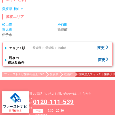
愛媛県
松山市
隣接エリア
松山市
松前町
東温市
砥部町
伊予市
変更
エリア / 駅
愛媛県 ＞ 愛媛県 ＞ 松山市
現在の
変更
絞込み条件
ファーストナビ歯科衛生士TOP
愛媛県
松山市
医療法人フォレスト歯科クリニ
問
お電話での求人お問い合わせはこちらから
い
0120-111-539
合
わ
9:30 - 20:30
平日