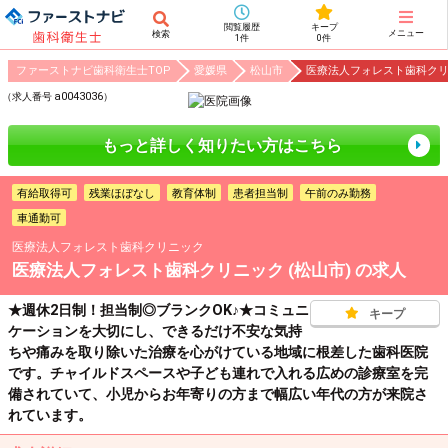
閲覧履歴
キープ
メニュー
検索
1件
0件
ファーストナビ歯科衛生士TOP
愛媛県
松山市
医療法人フォレスト歯科クリニ
a0043036
（求人番号
）
もっと詳しく知りたい方はこちら
有給取得可
残業ほぼなし
教育体制
患者担当制
午前のみ勤務
車通勤可
医療法人フォレスト歯科クリニック
医療法人フォレスト歯科クリニック (松山市)
の求人
★週休2日制！担当制◎ブランクOK♪★コミュニ
キープ
ケーションを大切にし、できるだけ不安な気持
ちや痛みを取り除いた治療を心がけている地域に根差した歯科医院
です。チャイルドスペースや子ども連れで入れる広めの診療室を完
備されていて、小児からお年寄りの方まで幅広い年代の方が来院さ
れています。