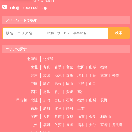
せ・苦情窓口
info@firstconnect.co.jp
フリーワードで
探す
エリアで探す
北海道
北海道
東北
青森
岩手
宮城
秋田
山形
福島
関東
茨城
栃木
群馬
埼玉
千葉
東京
神奈川
中国
鳥取
島根
岡山
広島
山口
四国
徳島
香川
愛媛
高知
甲信越・北陸
新潟
富山
石川
福井
山梨
長野
東海
愛知
岐阜
静岡
三重
関西
大阪
兵庫
京都
滋賀
奈良
和歌山
九州
福岡
佐賀
長崎
熊本
大分
宮崎
鹿児島