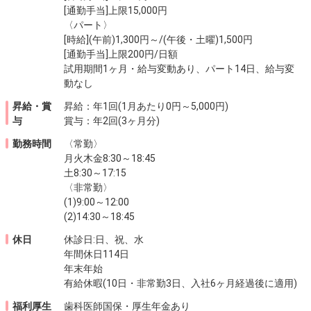
[通勤手当]上限15,000円
〈パート〉
[時給](午前)1,300円～/(午後・土曜)1,500円
[通勤手当]上限200円/日額
試用期間1ヶ月・給与変動あり、パート14日、給与変
動なし
昇給・賞
昇給：年1回(1月あたり0円～5,000円)
与
賞与：年2回(3ヶ月分)
勤務時間
〈常勤〉
月火木金8:30～18:45
土8:30～17:15
〈非常勤〉
(1)9:00～12:00
(2)14:30～18:45
休日
休診日:日、祝、水
年間休日114日
年末年始
有給休暇(10日・非常勤3日、入社6ヶ月経過後に適用)
福利厚生
歯科医師国保・厚生年金あり