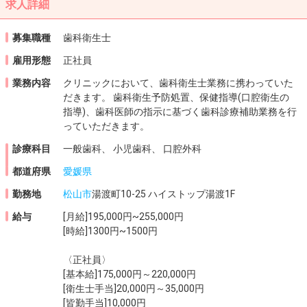
求人詳細
募集職種
歯科衛生士
雇用形態
正社員
業務内容
クリニックにおいて、歯科衛生士業務に携わっていた
だきます。 歯科衛生予防処置、保健指導(口腔衛生の
指導)、歯科医師の指示に基づく歯科診療補助業務を行
っていただきます。
診療科目
一般歯科、 小児歯科、 口腔外科
都道府県
愛媛県
勤務地
松山市
湯渡町10-25 ハイストップ湯渡1F
給与
[月給]195,000円~255,000円
[時給]1300円~1500円
〈正社員〉
[基本給]175,000円～220,000円
[衛生士手当]20,000円～35,000円
[皆勤手当]10,000円