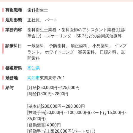
募集職種
歯科衛生士
雇用形態
正社員、 パート
業務内容
歯科衛生士業務 ・歯科医師のアシスタント業務(往診
等含む) ・スケーリング ・SRPなどの歯周病治療等
診療科目
一般歯科、 予防歯科、 矯正歯科、 小児歯科、 インプ
ラント、 ホワイトニング・審美歯科、 口腔外科、 訪
問歯科
都道府県
高知県
勤務地
高知市
東秦泉寺76-1
給与
[月給]250,000円~425,000円
[時給]1800円~2800円
[基本給]200,000円～280,000円
[技能手当]50,000円～100,0000円(パートは15,000円～
35,000円)
[皆勤褒賞]4,000円
[通勤手当]上限20,000円(パートなし)