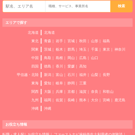
エリアで探す
北海道
北海道
東北
青森
岩手
宮城
秋田
山形
福島
関東
茨城
栃木
群馬
埼玉
千葉
東京
神奈川
中国
鳥取
島根
岡山
広島
山口
四国
徳島
香川
愛媛
高知
甲信越・北陸
新潟
富山
石川
福井
山梨
長野
東海
愛知
岐阜
静岡
三重
関西
大阪
兵庫
京都
滋賀
奈良
和歌山
九州
福岡
佐賀
長崎
熊本
大分
宮崎
鹿児島
沖縄
沖縄
お役立ち情報
転職・求人探しお役立ち情報
ファーストナビ歯科衛生士利用者の体験談