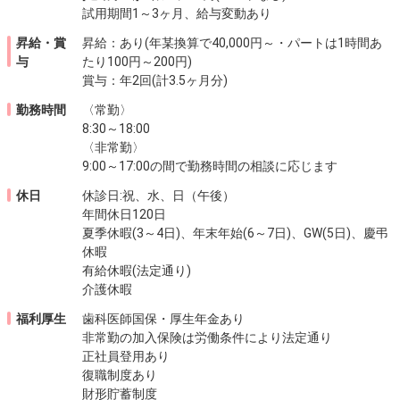
試用期間1～3ヶ月、給与変動あり
昇給・賞
昇給：あり(年某換算で40,000円～・パートは1時間あ
与
たり100円～200円)
賞与：年2回(計3.5ヶ月分)
勤務時間
〈常勤〉
8:30～18:00
〈非常勤〉
9:00～17:00の間で勤務時間の相談に応じます
休日
休診日:祝、水、日（午後）
年間休日120日
夏季休暇(3～4日)、年末年始(6～7日)、GW(5日)、慶弔
休暇
有給休暇(法定通り)
介護休暇
福利厚生
歯科医師国保・厚生年金あり
非常勤の加入保険は労働条件により法定通り
正社員登用あり
復職制度あり
財形貯蓄制度