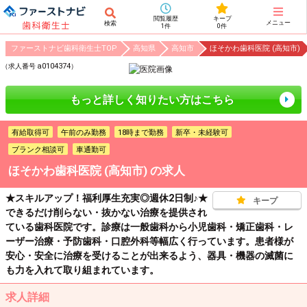
閲覧履歴
キープ
メニュー
検索
1件
0件
ファーストナビ歯科衛生士TOP
高知県
高知市
ほそかわ歯科医院 (高知市)
a0104374
（求人番号
）
もっと詳しく知りたい方はこちら
有給取得可
午前のみ勤務
18時まで勤務
新卒・未経験可
ブランク相談可
車通勤可
ほそかわ歯科医院 (高知市)
の求人
★スキルアップ！福利厚生充実◎週休2日制♪★
キープ
できるだけ削らない・抜かない治療を提供され
ている歯科医院です。診療は一般歯科から小児歯科・矯正歯科・レ
ーザー治療・予防歯科・口腔外科等幅広く行っています。患者様が
安心・安全に治療を受けることが出来るよう、器具・機器の滅菌に
も力を入れて取り組まれています。
求人詳細