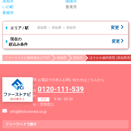
高知市
南国市
いの町
香美市
香南市
変更
エリア / 駅
高知県 ＞ 高知県 ＞ 高知市
現在の
変更
絞込み条件
ファーストナビ歯科衛生士TOP
高知県
高知市
ほそかわ歯科医院 (高知県高
問
お電話での求人お問い合わせはこちらから
い
0120-111-539
合
わ
9:30 - 20:30
平日
せ・苦情窓口
info@firstconnect.co.jp
フリーワードで
探す